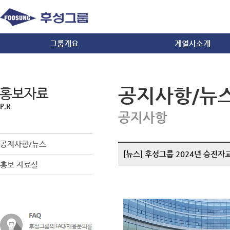
그룹개요
계열사소개
그룹소개
화학
경영이념/사훈
건설/내화물
공지사항/뉴
CI
방산/자동차/IT
오시는길
무역
공지사항
공지사항/뉴스
[뉴스] 후성그룹 2024년 승진자
홍보 자료실