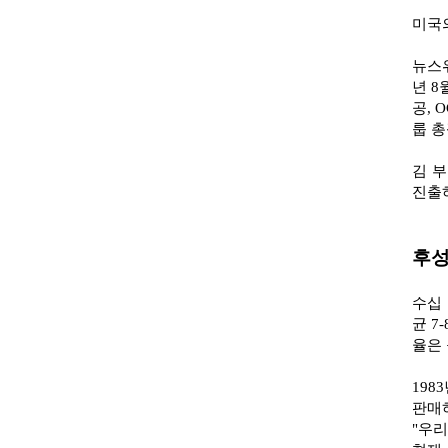
미국의
뉴스
년 8
공, 
룹 
김 
진출
후성
수십 
균 7
율은
198
판매
"우리