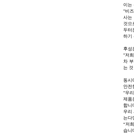
이는
"비
사는
것으
두터
하기
후성
"저
차 
는 것
동시
안전
"우리
제품
합니
우리
는다
“저희
습니