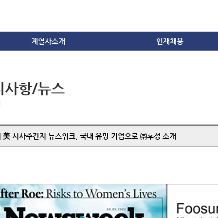
계열사소개
인재채용
화학
인재상
건설/내화물
인사제도
지사항/뉴스
방산/자동차/IT
복리후생
무역
채용공고
항
채용문의
] 美 시사주간지 뉴스위크, 국내 유망 기업으로 ㈜후성 소개