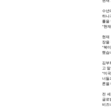
현재 
수년
하나가
률을 
"현
현재
장을 
"북
했습
김부
고 말
"미
너들
론을
전 
글로
비즈