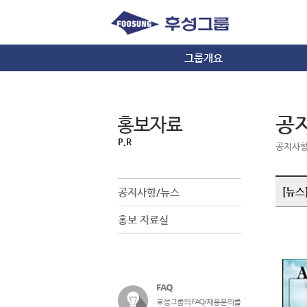
그룹개요
그룹소개
경영이념/사훈
공
CI
오시는길
공지사
[뉴스
공지사항/뉴스
홍보 자료실